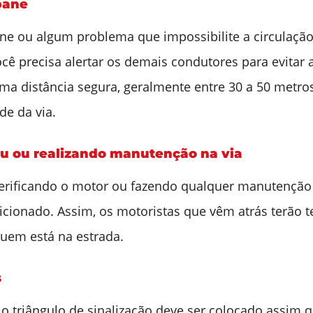
pane
e ou algum problema que impossibilite a circulação
você precisa alertar os demais condutores para evitar 
uma distância segura, geralmente entre 30 a 50 metro
de da via.
eu ou realizando manutenção na via
verificando o motor ou fazendo qualquer manutenção n
icionado. Assim, os motoristas que vêm atrás terão t
quem está na estrada.
s
 o triângulo de sinalização deve ser colocado assim q