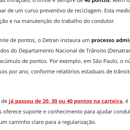
s infrações, o limite é sempre de
40 pontos
. Além d
cipar de um curso preventivo de reciclagem. Esta medi
ão e na manutenção do trabalho do condutor.
ite de pontos, o Detran instaura um
processo admi
dados do Departamento Nacional de Trânsito (Denatra
acúmulo de pontos. Por exemplo, em São Paulo, o 
sos por ano, conforme relatórios estaduais de trânsi
o de
já passou de 20, 30 ou 40 pontos na carteira
, é
os oferece suporte e conhecimento para ajudar condut
um caminho claro para a regularização.