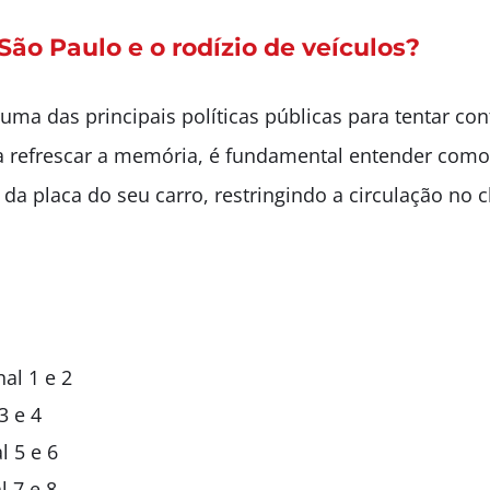
ão Paulo e o rodízio de veículos?
uma das principais políticas públicas para tentar cont
a refrescar a memória, é fundamental entender como 
l da placa do seu carro, restringindo a circulação n
al 1 e 2
3 e 4
l 5 e 6
l 7 e 8