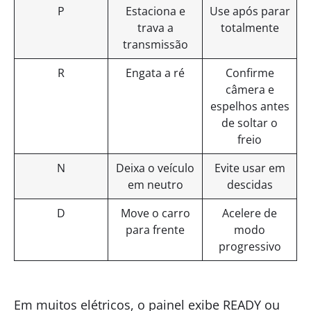
P
Estaciona e
Use após parar
trava a
totalmente
transmissão
R
Engata a ré
Confirme
câmera e
espelhos antes
de soltar o
freio
N
Deixa o veículo
Evite usar em
em neutro
descidas
D
Move o carro
Acelere de
para frente
modo
progressivo
Em muitos elétricos, o painel exibe READY ou