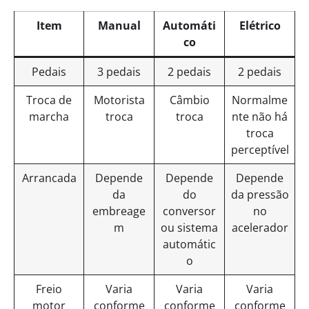
Item
Manual
Automáti
Elétrico
co
Pedais
3 pedais
2 pedais
2 pedais
Troca de
Motorista
Câmbio
Normalme
marcha
troca
troca
nte não há
troca
perceptível
Arrancada
Depende
Depende
Depende
da
do
da pressão
embreage
conversor
no
m
ou sistema
acelerador
automátic
o
Freio
Varia
Varia
Varia
motor
conforme
conforme
conforme